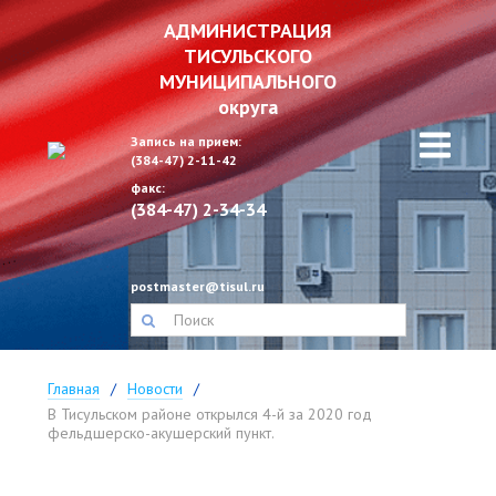
АДМИНИСТРАЦИЯ
ТИСУЛЬСКОГО
МУНИЦИПАЛЬНОГО
округа
Запись на прием:
(384-47) 2-11-42
факс:
(384-47) 2-34-34
postmaster@tisul.ru
Главная
Новости
В Тисульском районе открылся 4-й за 2020 год
фельдшерско-акушерский пункт.