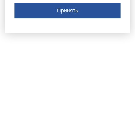
Принять
АДМИНИСТРАЦИЯ
ТИСУЛЬСКОГО
МУНИЦИПАЛЬНОГО
округа
652210, пгт.Тисуль,
ул.Ленина, д. 53
Тел.:
(384-47) 2-11-42 Телефон приема обращений
граждан: +7(38447)2-34-44
postmaster@tisul.ru