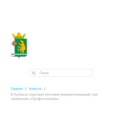
АДМИНИСТРАЦИЯ
ТИСУЛЬСКОГО
МУНИЦИПАЛЬНОГО
округа
Запись на прием:
(384-47) 2-11-42
факс:
(384-47) 2-34-34
postmaster@tisul.ru
Главная
Новости
В Кузбассе стартовал итоговый (межрегиональный) этап
чемпионата «Профессионалы»