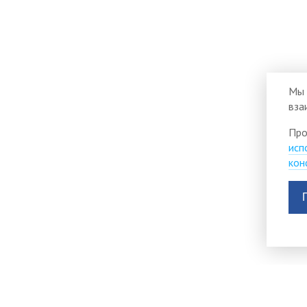
Мы 
вза
Про
исп
кон
Виртуальная приемная
Версия для слабо