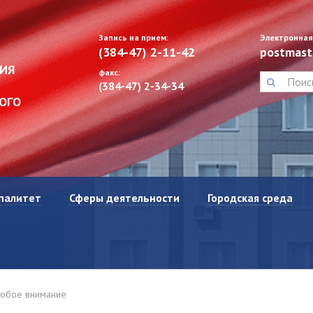
Запись на прием:
Электронная
(384-47) 2-11-42
postmast
ИЯ
факс:
(384-47) 2-34-34
ОГО
палитет
Сферы деятельности
Городская среда
собое внимание