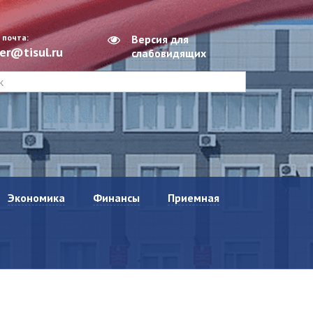
 почта:
Версия для
er@tisul.ru
слабовидящих
Экономика
Финансы
Приемная