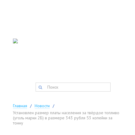
АДМИНИСТРАЦИЯ
ТИСУЛЬСКОГО
МУНИЦИПАЛЬНОГО
округа
Запись на прием:
(384-47) 2-11-42
факс:
(384-47) 2-34-34
postmaster@tisul.ru
Главная
Новости
Установлен размер платы населения за твёрдое топливо
(уголь марки 2Б) в размере 343 рубля 53 копейки за
тонну