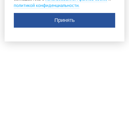
политикой конфиденциальности.
Принять
АДМИНИСТРАЦИЯ
ТИСУЛЬСКОГО
МУНИЦИПАЛЬНОГО
округа
652210, пгт.Тисуль,
ул.Ленина, д. 53
Тел.:
(384-47) 2-11-42 Телефон приема обращений
граждан: +7(38447)2-34-44
postmaster@tisul.ru