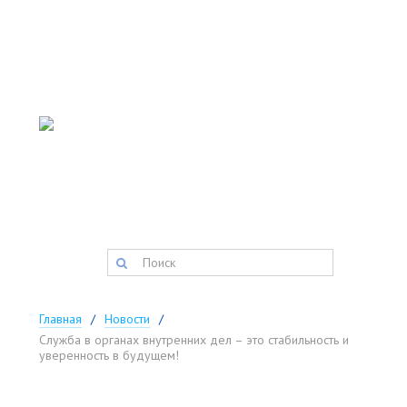
АДМИНИСТРАЦИЯ
ТИСУЛЬСКОГО
МУНИЦИПАЛЬНОГО
округа
Запись на прием:
(384-47) 2-11-42
факс:
(384-47) 2-34-34
postmaster@tisul.ru
Главная
Новости
Служба в органах внутренних дел – это стабильность и
уверенность в будущем!