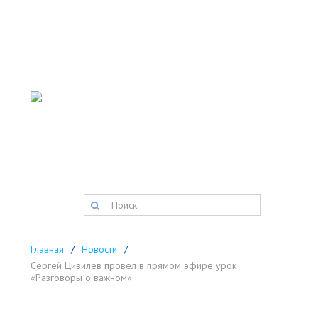
АДМИНИСТРАЦИЯ
ТИСУЛЬСКОГО
МУНИЦИПАЛЬНОГО
округа
Запись на прием:
(384-47) 2-11-42
факс:
(384-47) 2-34-34
postmaster@tisul.ru
Главная
Новости
Сергей Цивилев провел в прямом эфире урок
«Разговоры о важном»