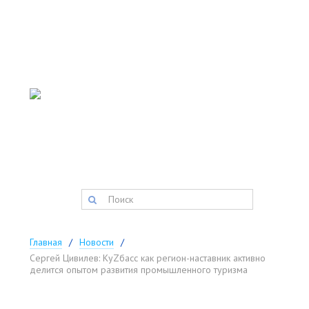
АДМИНИСТРАЦИЯ
ТИСУЛЬСКОГО
МУНИЦИПАЛЬНОГО
округа
Запись на прием:
(384-47) 2-11-42
факс:
(384-47) 2-34-34
postmaster@tisul.ru
Главная
Новости
Сергей Цивилев: КуZбасс как регион-наставник активно
делится опытом развития промышленного туризма