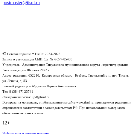
postmaster@tisul.ru
©
«
»
Сетевое издание
Tisul
2023-2025
Запись о регистрации СМИ:
Эл № ФС77-85458
Учредитель: Администрация Тисульского муниципального округа , зарегистрировано
Роскомнадзором 06 июня 2023 г.
Адрес редакции: 652210, Кемеровская область - Кузбасс, Тисульский р-н, пгт. Тисуль,
ул. Ленина, д. 53
Главный редактор – Абдулина Лариса Анатольевна
Тел. 8 (38447) 23741
Электронная почта: upd@tisul.ru
Все права
на материалы, опубликованные на сайте www.tisul.ru,
принадлежат редакции и
охраняются в соответствии с законодательством РФ. При использовании материалов
обязательна активная ссылка.
12+
Информация
о сетевом
издании