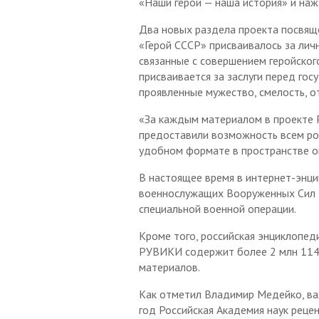
Оценка регулирующего
«Наши герои — наша история» и нажа
делам национальностей и
палата
воздействия
Отчетность финансового
религий
Два новых раздела проекта посвяще
управления по Тисульскому
Административная
Инвестиционная
«Герой СССР» присваивалось за лич
муниципальному округу
Объявления
комиссия
деятельность
связанные с совершением геройского
Аналитические данные
Антинаркотическая
Контакты
присваивается за заслуги перед гос
комиссия
проявленные мужество, смелость, от
Программное обеспечение
Антитеррористическая
«За каждым материалом в проекте 
Приказы и письма
комиссия
предоставили возможность всем рос
Методика прогнозирования
удобном формате в пространстве о
Комиссия по обеспечению
поступлений доходов по
дорожного движения
В настоящее время в интернет-эн
главным администраторам
военнослужащих Вооруженных Сил Р
Наблюдательный совет
Противодействие
специальной военной операции.
коррупции
Муниципальные услуги
Кроме того, российская энциклопед
Реестр расходных
Общественные обсуждения
РУВИКИ содержит более 2 млн 114 т
обязательств
материалов.
Архивный отдел
Как отметил Владимир Медейко, важ
Фонд «Защитники
год Российская Академия наук реце
Отечества»