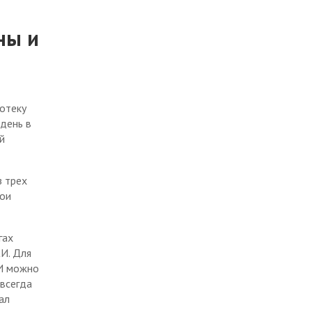
ны и
отеку
день в
й
 трех
рои
гах
И. Для
КИ можно
авсегда
ал