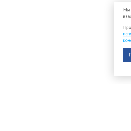
Мы 
вза
Про
исп
кон
Виртуальная приемная
Версия для слабо
главы Тисульского
ти
Старая версия сайт
муниципального округа
Политика в отнош
График личного приема
обработки персон