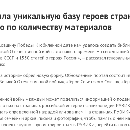
ла уникальную базу героев стра
 по количеству материалов
довщину Победы. К юбилейной дате нам удалось создать библи
икой Отечественной войны до нашего времени. На сегодняшний 
в СССР и 1530 статей о героях России», — рассказал генеральны
ко.
 история» обрел новую форму. Обновленный портал состоит из
Великой Отечественной войны», «Герои Советского Союза», «Ге
венной войны» каждый может поделиться информацией о подви
ь о них на страницах российской интернет-энциклопедии РУВИК
адать определенной наградой или званием. На страницах РУВИ
уя семейный архив, письма и фотографии, чтобы память о нем н
в проекте нужно зарегистрироваться в РУВИКИ, перейти на порт