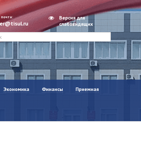
 почта:
Версия для
er@tisul.ru
слабовидящих
Экономика
Финансы
Приемная