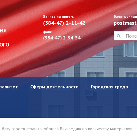
Запись на прием:
Электронная
(384-47) 2-11-42
postmast
ИЯ
факс:
(384-47) 2-34-34
ОГО
палитет
Сферы деятельности
Городская среда
 базу героев страны и обошла Википедию по количеству материалов