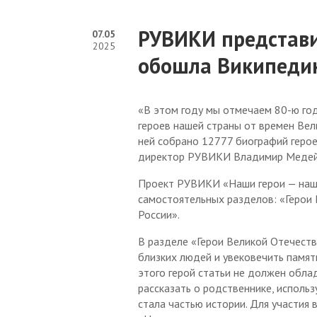
График выездного приема
Жилищно-коммунальное
Оценка эффективности
деятельности органов
Бюджет для граждан
хозяйство
Нормативные документы
Банк идей
местного самоуправления
РУВИКИ представи
07.05
Общественный совет при
Улучшение жилищных
2025
Резерв управленческих
Бесплатная юридическая
финансовом управлении по
Занятость и трудовые
условий
обошла Википедию
кадров
помощь
Тисульскому
отношения
Экология
муниципальному округу
Кадровое обеспечение
Стандарт развития
Безопасность, ГОиЧС
Инициативное
конкуренции
«В этом году мы отмечаем 80-ю го
Противодействие
бюджетирование
героев нашей страны от времен Вел
коррупции
Сельское хозяйство
Финансовая грамотность
ней собрано 12777 биографий герое
Документы, необходимые
Ход реализации поручений
директор РУВИКИ Владимир Медей
Градостроительство
Защита прав потребителей
для составления проекта
и указов Президента РФ
бюджета Тисульского
КУМИ Тисульского округа
Проект РУВИКИ «Наши герои — наша
Антимонопольный
муниципального округа
Декларация о доходах
самостоятельных разделов: «Герои 
комплаенс
УЖТР Тисульского
России».
Проекты бюджетов
Отчетность
муниципального округа
Общественное обсуждение
проектов документов
В разделе «Герои Великой Отечест
Оценка качества
Совет народных депутатов
Контрольно-ревизионный
стратегического
управления
близких людей и увековечить памят
отдел
планирования
Работа консультативного
муниципальными
этого герой статьи не должен обл
Совета при Главе
финансами
Муниципальный контроль
рассказать о родственнике, использ
Муниципальные программы
Тисульского
стала частью истории. Для участия 
Отчетность
муниципального района по
Контрольно-счетная