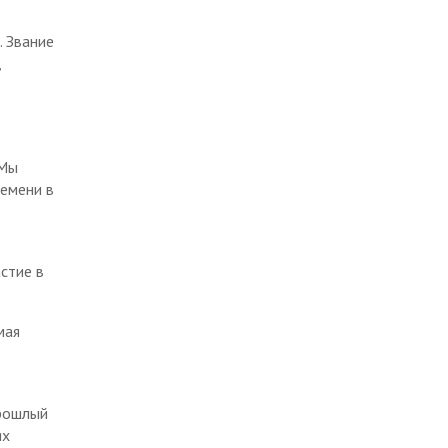
. Звание
,
»
 Мы
ремени в
стие в
мая
прошлый
ях