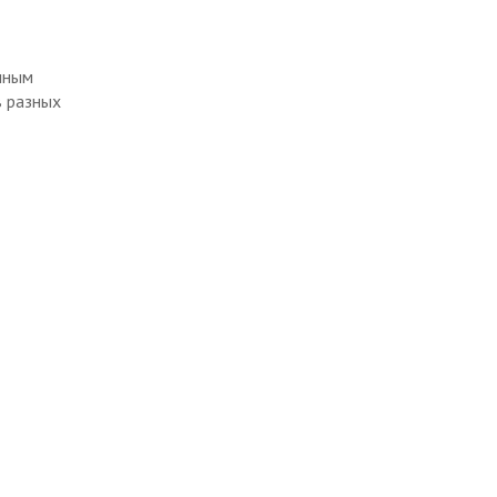
нным
в разных