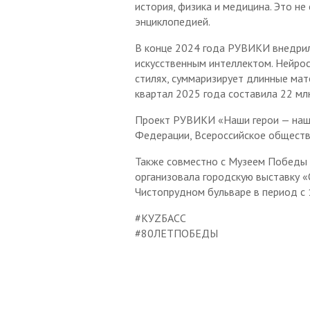
история, физика и медицина. Это не
Национальная политика
энциклопедией.
Сторонние организации
В конце 2024 года РУВИКИ внедрил
искусственным интеллектом. Нейрос
Интернет-ресурсы
стилях, суммаризирует длинные ма
квартал 2025 года составила 22 мл
Проект РУВИКИ «Наши герои — наш
Федерации, Всероссийское общест
Также совместно с Музеем Победы
организовала городскую выставку «
Чистопрудном бульваре в период с 1
#КУZБАСС
#80ЛЕТПОБЕДЫ