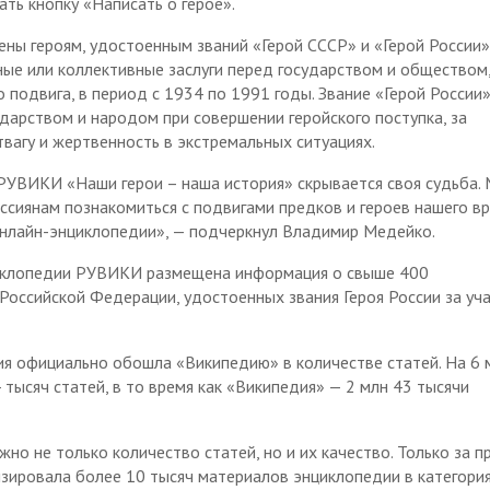
ть кнопку «Написать о герое».
ны героям, удостоенным званий «Герой СССР» и «Герой России»
ные или коллективные заслуги перед государством и обществом
 подвига, в период с 1934 по 1991 годы. Звание «Герой России
ударством и народом при совершении геройского поступка, за
вагу и жертвенность в экстремальных ситуациях.
РУВИКИ «Наши герои – наша история» скрывается своя судьба.
сиянам познакомиться с подвигами предков и героев нашего в
нлайн-энциклопедии», — подчеркнул Владимир Медейко.
циклопедии РУВИКИ размещена информация о свыше 400
оссийской Федерации, удостоенных звания Героя России за уча
ия официально обошла «Википедию» в количестве статей. На 6 
ысяч статей, в то время как «Википедия» — 2 млн 43 тысячи
но не только количество статей, но и их качество. Только за 
нзировала более 10 тысяч материалов энциклопедии в категори