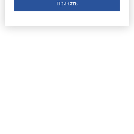
Принять
АДМИНИСТРАЦИЯ
ТИСУЛЬСКОГО
МУНИЦИПАЛЬНОГО
округа
652210, пгт.Тисуль,
ул.Ленина, д. 53
Тел.:
(384-47) 2-11-42 Телефон приема обращений
граждан: +7(38447)2-34-44
postmaster@tisul.ru