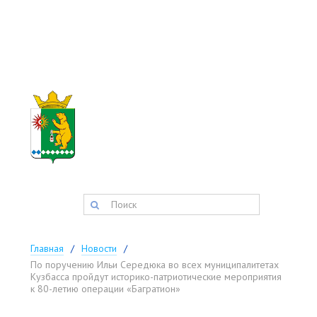
АДМИНИСТРАЦИЯ
ТИСУЛЬСКОГО
МУНИЦИПАЛЬНОГО
округа
Запись на прием:
(384-47) 2-11-42
факс:
(384-47) 2-34-34
postmaster@tisul.ru
Главная
Новости
По поручению Ильи Середюка во всех муниципалитетах
Кузбасса пройдут историко-патриотические мероприятия
к 80-летию операции «Багратион»