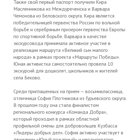
Также свой первый паспорт получили Кира
Масленникова из Междуреченска и Варвара
Чемонова из Беловского округа. Кира является
победительницей первенства России по вольной
борьбе и серебряным призером первенства Европы
по спортивной борьбе. Варвара в качестве
экскурсовода принимала активное участие в
реализации маршрута «Великий сын малого
народа» в рамках проекта «Маршруты Победы».
Юная активистка самостоятельно провела 10
экскурсий для дошколят, школьников и жителей
села Беково.
Среди приглашенных на прием — восьмиклассница,
отличница София Плотникова из Гурьевского округа.
В прошлом году она стала финалистом
регионального конкурса «Команда Добра»,
который проходил в рамках областной
профильной смены для добровольцев Кузбасса
«Лидеры добрых дел». София активно участвует в
движении «Юный пожарный» и неоднократно