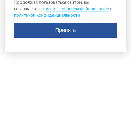
Продолжая пользоваться сайтом, вы
соглашаетесь с
использованием файлов cookie
и
политикой конфиденциальности.
Принять
АДМИНИСТРАЦИЯ
ТИСУЛЬСКОГО
МУНИЦИПАЛЬНОГО
округа
652210, пгт.Тисуль,
ул.Ленина, д. 53
Тел.:
(384-47) 2-11-42 Телефон приема обращений
граждан: +7(38447)2-34-44