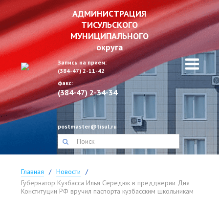
АДМИНИСТРАЦИЯ
ТИСУЛЬСКОГО
МУНИЦИПАЛЬНОГО
округа
Запись на прием:
(384-47) 2-11-42
факс:
(384-47) 2-34-34
postmaster@tisul.ru
Главная
Новости
Губернатор Кузбасса Илья Середюк в преддверии Дня
Конституции РФ вручил паспорта кузбасским школьникам