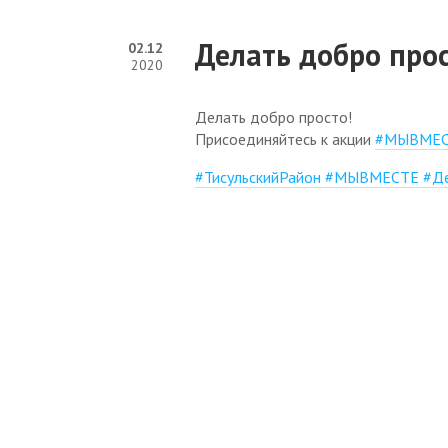
Норма
Делать добро прос
02.12
2020
Резер
Делать добро просто!
Кадр
Присоединяйтесь к акции
#МЫВМЕС
Пр
#ТисульскийРайон #МЫВМЕСТЕ #Д
Ход ре
и ука
Декл
Совет 
Работа
Со
муници