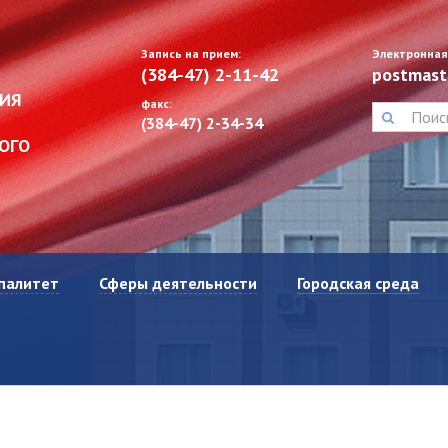
Запись на прием:
Электронная
(384-47) 2-11-42
postmast
ИЯ
факс:
(384-47) 2-34-34
ОГО
палитет
Сферы деятельности
Городская среда
Устав
Органы муниципальной
власти Тисульского
оводящий состав
муниципального округа
Регламент
Предпринимательство
р открытых данных