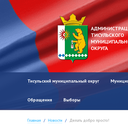
АДМИНИСТРАЦ
ТИСУЛЬСКОГО
МУНИЦИПАЛЬН
ОКРУГА
Тисульский муниципальный округ
Муници
Об округе
Обращения
Выборы
Символика округа
Рук
Главная
Новости
Делать добро просто!
Реест