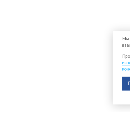
Мы 
вза
Про
исп
кон
Виртуальная приемная
Версия для слабо