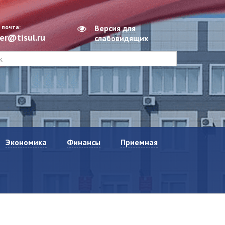
 почта:
Версия для
er@tisul.ru
слабовидящих
Экономика
Финансы
Приемная
Бюджетное послание Главы
Бюджет
Виртуальная приемная
Тисульского округа
главы Тисульского
Общественное участие
муниципального округа
Социально-экономическое
граждан в бюджетном
положение округа
процессе Тисульского
График личного приема
муниципального округа