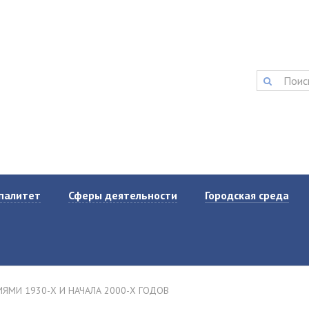
Запись на прием:
Электронная
(384-47) 2-11-42
postmast
ИЯ
факс:
(384-47) 2-34-34
ОГО
палитет
Сферы деятельности
Городская среда
Устав
Органы муниципальной
власти Тисульского
оводящий состав
муниципального округа
Регламент
Предпринимательство
ЯМИ 1930-Х И НАЧАЛА 2000-Х ГОДОВ
р открытых данных