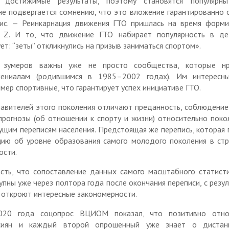
 достижимые результаты, поэтому становятся популярны
не подвергается сомнению, что это вложение гарантированно 
Национальная политика
ис. — Реинкарнация движения ГТО пришлась на время форми
Сторонние организации
я Z. И то, что движение ГТО набирает популярность в де
т: “зеты” откликнулись на призыв заниматься спортом».
Интернет-ресурсы
 зумеров важны уже не просто сообщества, которые нр
ениалам (родившимся в 1985–2002 годах). Им интересн
мер спортивные, что гарантирует успех инициативе ГТО.
авителей этого поколения отличают преданность, соблюдение
прогнозы (об отношении к спорту и жизни) относительно поко
ущим переписям населения. Предстоящая же перепись, которая
ию об уровне образования самого молодого поколения в стр
ости.
сть, что сопоставление данных самого масштабного статист
упны уже через полтора года после окончания переписи, с резу
 откроют интересные закономерности.
020 года соцопрос ВЦИОМ показал, что позитивно отно
сиян и каждый второй опрошенный уже знает о дистан