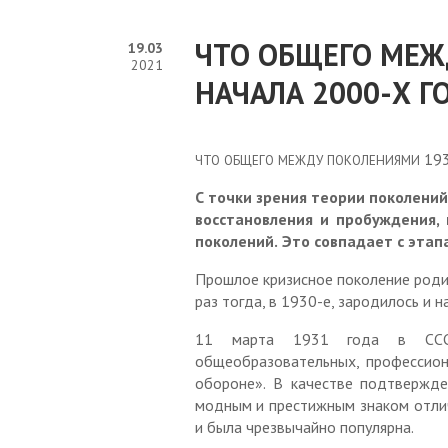
Норма
ЧТО ОБЩЕГО МЕЖ
19.03
2021
Резер
НАЧАЛА 2000-Х Г
Кадр
19
ЧТО ОБЩЕГО МЕЖДУ ПОКОЛЕНИЯМИ
Пр
С точки зрения теории поколений
Ход ре
восстановления и пробуждения,
и ука
поколений.
Это совпадает с этап
Декл
Прошлое кризисное поколение роди
раз тогда, в 1930-е, зародилось и 
11 марта 1931 года в СССР
Совет 
общеобразовательных, профессион
Работа
обороне». В качестве подтвержде
Со
модным и престижным знаком отлич
и была чрезвычайно популярна.
муници