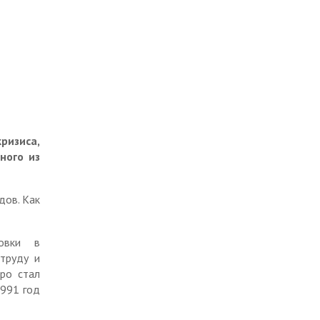
Оценка эффективности
График выездного приема
деятельности органов
Бюджет для граждан
Банк идей
местного самоуправления
Общественный совет при
Бесплатная юридическая
Занятость и трудовые
финансовом управлении по
помощь
отношения
Тисульскому
муниципальному округу
Стандарт развития
конкуренции
Инициативное
бюджетирование
Финансовая грамотность
кризиса,
Документы, необходимые
ного из
Защита прав потребителей
для составления проекта
бюджета Тисульского
Антимонопольный
муниципального округа
дов. Как
комплаенс
Проекты бюджетов
Общественное обсуждение
проектов документов
овки в
Оценка качества
стратегического
труду и
управления
планирования
муниципальными
ро стал
финансами
1991 год
Муниципальные программы
Отчетность