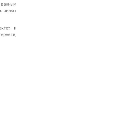
 данным
то знают
акте» и
ернете,