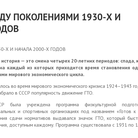
Жилищно-коммунальное
хозяйство
тивные документы
ДУ ПОКОЛЕНИЯМИ 1930-Х И
Улучшение жилищных
в управленческих
условий
ОДОВ
кадров
Экология
овое обеспечение
Безопасность, ГОиЧС
30-Х И НАЧАЛА 2000-Х ГОДОВ
отиводействие
коррупции
Сельское хозяйство
 история — это смена четырех 20-летних периодов: спада, 
ализации поручений
 на каждый из которых приходится время становления од
Градостроительство
зов Президента РФ
ами мирового экономического цикла.
КУМИ Тисульского округа
арация о доходах
лось во время мирового экономического кризиса 1924–1943 го
УЖТР Тисульского
набрало в СССР популярность движение ГТО.
Отчетность
муниципального округа
 была учреждена программа физкультурной подгот
народных депутатов
Контрольно-ревизионный
альных и спортивных организациях под названием «Готов к 
отдел
 консультативного
ния сдачи нормативов выдавался значок ГТО, который быст
вета при Главе
ия, доступным каждому. Программа существовала с 1931 по 
Муниципальный контроль
Тисульского
пального района по
Контрольно-счетная