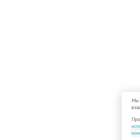
Мы 
вза
Про
исп
кон