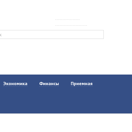
 почта:
Версия для
er@tisul.ru
слабовидящих
Экономика
Финансы
Приемная
Бюджетное послание Главы
Бюджет
Виртуальная приемная
Тисульского округа
главы Тисульского
Общественное участие
муниципального округа
Социально-экономическое
граждан в бюджетном
положение округа
процессе Тисульского
График личного приема
муниципального округа