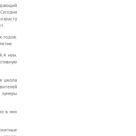
Оценка регулирующего
ждающий
воздействия
Отчетность финансового
 Сегодня
управления по Тисульскому
Инвестиционная
возрасту
муниципальному округу
деятельность
т.
Аналитические данные
х годов.
Программное обеспечение
летие.
Приказы и письма
,4 млн.
ортивную
Методика прогнозирования
поступлений доходов по
главным администраторам
ая школа
авителей
Противодействие
коррупции
 зумеры
Реестр расходных
обязательств
но в них
онятные