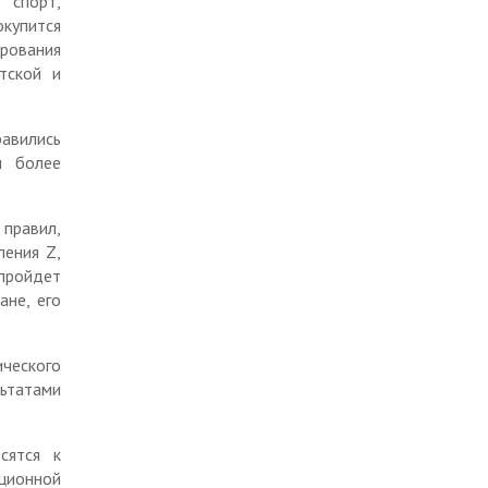
 спорт,
окупится
рования
тской и
авились
ы более
 правил,
ления Z,
 пройдет
ане, его
ического
льтатами
сятся к
ционной