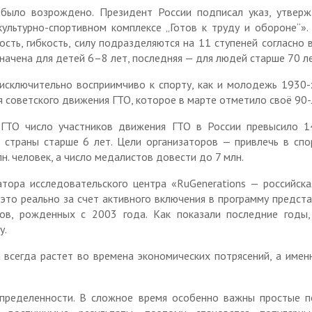
национальностей и
палата
было возрождено. Президент России подписал указ, утвер
религий
льтурно-спортивном комплексе „Готов к труду и обороне“».
Административная
сть, гибкость, силу подразделяются на 11 ступеней согласно 
Объявления
комиссия
начена для детей 6–8 лет, последняя — для людей старше 70 ле
Контакты
Антинаркотическая
 исключительно восприимчиво к спорту, как и молодежь 1930-
комиссия
я советского движения ГТО, которое в марте отметило своё 90-
Антитеррористическая
ГТО число участников движения ГТО в России превысило 14
комиссия
 страны старше 6 лет. Цели организаторов — привлечь в сп
Комиссия по обеспечению
н. человек, а число медалистов довести до 7 млн.
дорожного движения
тора исследовательского центра «RuGenerations — российск
Наблюдательный совет
это реально за счет активного включения в программу предст
ов, рожденных с 2003 года. Как показали последние годы,
Муниципальные услуги
у.
Общественные обсуждения
 всегда растет во времена экономических потрясений, а имен
Архивный отдел
Фонд «Защитники
пределенности. В сложное время особенно важны простые п
Отечества»