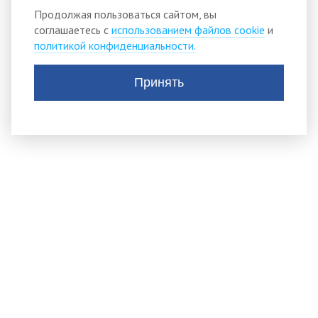
Продолжая пользоваться сайтом, вы
соглашаетесь с
использованием файлов cookie
и
политикой конфиденциальности.
Принять
АДМИНИСТРАЦИЯ
ТИСУЛЬСКОГО
МУНИЦИПАЛЬНОГО
округа
652210, пгт.Тисуль,
ул.Ленина, д. 53
Тел.:
(384-47) 2-11-42 Телефон приема обращений