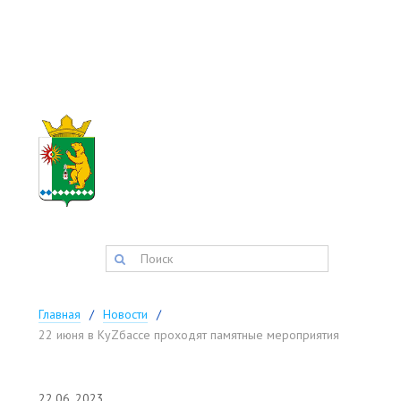
АДМИНИСТРАЦИЯ
ТИСУЛЬСКОГО
МУНИЦИПАЛЬНОГО
округа
Запись на прием:
(384-47) 2-11-42
факс:
(384-47) 2-34-34
postmaster@tisul.ru
Главная
Новости
22 июня в КуZбассе проходят памятные мероприятия
22.06
2023