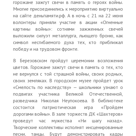
горожане зажгут свечи в память о героях войны.
Многие присоединились к мероприятию виртуально
на сайте деньпамяти.рф. А в ночь с 21 на 22 июня
волонтеры приняли участие в акции «Огненные
картины войны»: сотнями зажженных свечей
выложили силуэт металлурга, льющего броню, как
символ несгибаемого духа тех, кто приближал
победу и на трудовом фронте.
В Березовском пройдут церемонии возложения
цветов. Горожане зажгут свечи в память о тех, кто
не вернулся с той страшной войны, своих родных,
своих земляках. В городском музее пройдет урок
«Смелость по наследству» — школьники узнают о
подвигах участника Великой Отечественной,
разведчика Николая Неупокоева. В библиотеке
состоится патриотическая игра «Пройдем
дорогами войны». В зале торжеств ДК «Шахтеров»
проведут час мужества «Ни шагу назад».
Творческие коллективы исполнят инсценированные
песни, танцы. Будут демонстрировать кадры