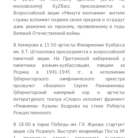
московскому) КуZбасс присоединится к
Всероссийской акции «Минута молчания»: жители
страны вспомнят подвиги своих предков и отдадут
дань уважения их героизму, проявленному в годы
Великой Отечественной войны.
В Кемерове в 15:50 артисты Филармонии Кузбасса
им. Б.Т. Штоколова присоединятся к всероссийской
памятной акции. На Притомской набережной у
памятника воинам-кузбассовцам, павшим за
Родину в 1941-1945 гг., в исполнении
Губернаторского симфонического оркестра
прозвучит «Вокализ» Сергея Рахманинова.
Губернаторский камерный хор и артисты
литературного театра «Слово» исполнят фрагмент
«Реквиема» Кузьмы Бодрова на стихи Роберта
Рождественского.
В 18:00 в парке Победы им. Г.К. Жукова стартует
акция «За Родину!». Выступят юнармейцы Поста №
1, поисковые отряды организуют выставку