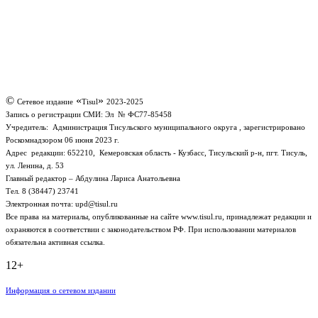
©
«
»
Сетевое издание
Tisul
2023-2025
Запись о регистрации СМИ:
Эл № ФС77-85458
Учредитель: Администрация Тисульского муниципального округа , зарегистрировано
Роскомнадзором 06 июня 2023 г.
Адрес редакции: 652210, Кемеровская область - Кузбасс, Тисульский р-н, пгт. Тисуль,
ул. Ленина, д. 53
Главный редактор – Абдулина Лариса Анатольевна
Тел. 8 (38447) 23741
Электронная почта: upd@tisul.ru
Все права
на материалы, опубликованные на сайте www.tisul.ru,
принадлежат редакции и
охраняются в соответствии с законодательством РФ. При использовании материалов
обязательна активная ссылка.
12+
Информация
о сетевом
издании