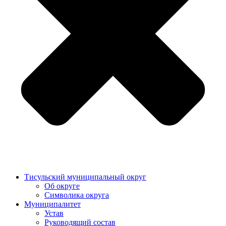
Тисульский муниципальный округ
Об округе
Символика округа
Муниципалитет
Устав
Руководящий состав